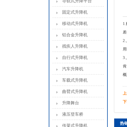
导轨式升降平台
固定式升降机
移动式升降机
1
差
铝合金升降机
2
残疾人升降机
用
自行式升降机
3
肯
汽车升降机
概
车载式升降机
曲臂式升降机
上
下
升降舞台
液压登车桥
热
传菜式升降机