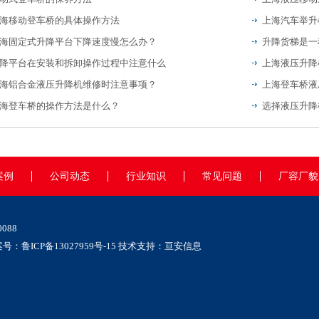
海移动登车桥的具体操作方法
上海汽车举升
海固定式升降平台下降速度慢怎么办？
升降货梯是一
降平台在安装和拆卸操作过程中注意什么
上海液压升降
海铝合金液压升降机维修时注意事项？
海登车桥的操作方法是什么？
选择液压升降
案例
公司动态
行业知识
常见问题
厂容厂貌
088
案号：
鲁ICP备13027959号-15
技术支持：
亘安信息