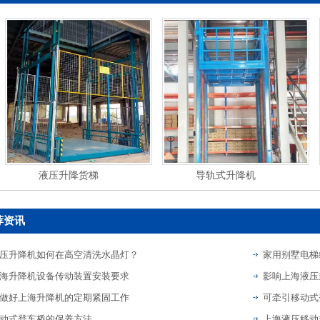
液压升降货梯
导轨式升降机
荐资讯
压升降机如何在高空清洗水晶灯？
家用别墅电梯
海升降机设备传动装置安装要求
影响上海液压
做好上海升降机的定期紧固工作
可牵引移动式
动式登车桥的保养方法
上海液压移动