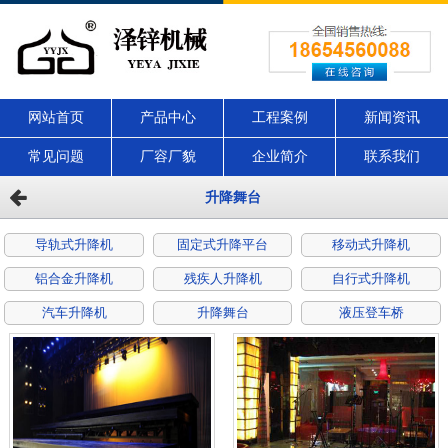
网站首页
产品中心
工程案例
新闻资讯
常见问题
厂容厂貌
企业简介
联系我们
升降舞台
导轨式升降机
固定式升降平台
移动式升降机
铝合金升降机
残疾人升降机
自行式升降机
汽车升降机
升降舞台
液压登车桥