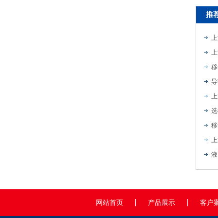
推
上
上
移
导
上
选
移
上
液
网站首页
产品展示
客户