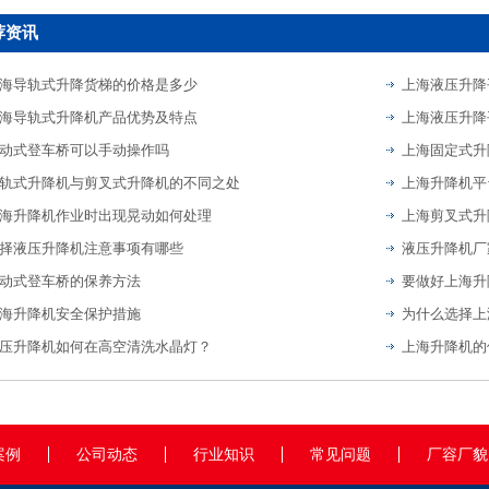
荐资讯
海导轨式升降货梯的价格是多少
上海液压升降
海导轨式升降机产品优势及特点
上海液压升降
动式登车桥可以手动操作吗
上海固定式升
轨式升降机与剪叉式升降机的不同之处
上海升降机平
海升降机作业时出现晃动如何处理
上海剪叉式升
择液压升降机注意事项有哪些
动式登车桥的保养方法
要做好上海升
海升降机安全保护措施
为什么选择上
压升降机如何在高空清洗水晶灯？
上海升降机的
案例
公司动态
行业知识
常见问题
厂容厂貌