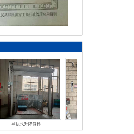
导轨式升降货梯
仓库专用货梯