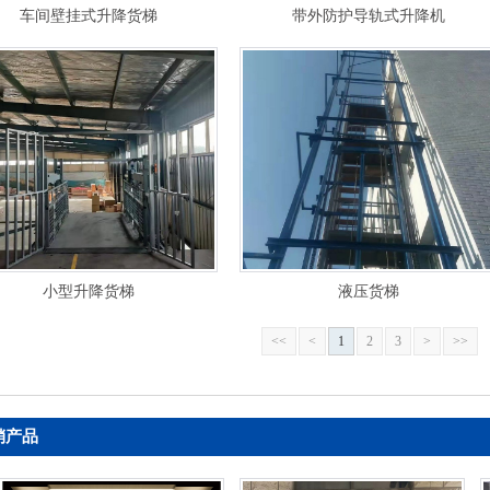
车间壁挂式升降货梯
带外防护导轨式升降机
小型升降货梯
液压货梯
<<
<
1
2
3
>
>>
销产品