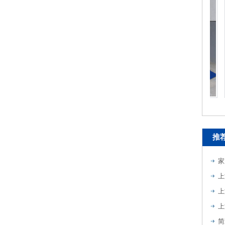
移动式登车桥
推
家
上
上
上
简